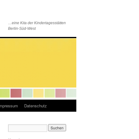
…eine Kita der Kindertagesstätten
Berlin-Süd-West
Impressum
Datenschutz