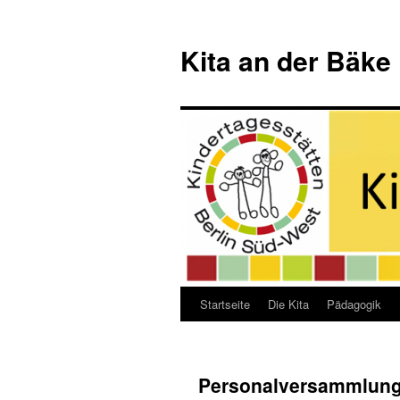
Kita an der Bäke
Startseite
Die Kita
Pädagogik
Zum
Inhalt
springen
Personalversammlun