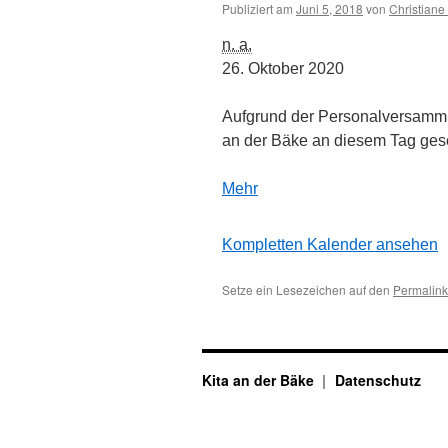
Publiziert am
Juni 5, 2018
von
Christiane
Personalversammlung
n. a.
26. Oktober 2020
Aufgrund der Personalversammlu
an der Bäke an diesem Tag ges
über
Mehr
Personalversammlung
Kompletten Kalender ansehen
Setze ein Lesezeichen auf den
Permalink
Kita an der Bäke
Datenschutz